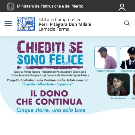
Vai ai contenuti
Vai al menu di navigazione
Vai al footer
Ministero dell'Istruzione e del Merito
Istituto Comprensivo
Perri Pitagora Don Milani
Lamezia Terme