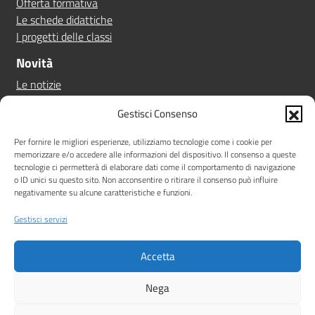
Offerta formativa
Le schede didattiche
I progetti delle classi
Novità
Le notizie
Le circolari
Gestisci Consenso
Calendario eventi
Albo online
Per fornire le migliori esperienze, utilizziamo tecnologie come i cookie per
memorizzare e/o accedere alle informazioni del dispositivo. Il consenso a queste
Pn 21/27
tecnologie ci permetterà di elaborare dati come il comportamento di navigazione
Ptof
o ID unici su questo sito. Non acconsentire o ritirare il consenso può influire
negativamente su alcune caratteristiche e funzioni.
Iscrizioni
Sicurezza
Gestisci servizi
Contatti
Accetta
Amministrazione Trasparente
Albo online
Privacy Policy
Note legali
Dichiarazione di accessibilità
Nega
Idea e progetto di Designers Italia