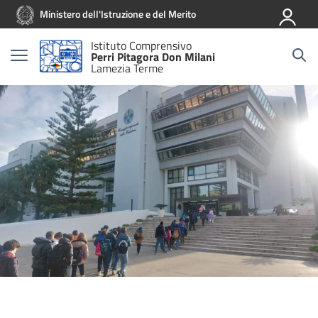
Vai ai contenuti
Vai al menu di navigazione
Vai al footer
Ministero dell'Istruzione e del Merito
Istituto Comprensivo
Perri Pitagora Don Milani
Lamezia Terme