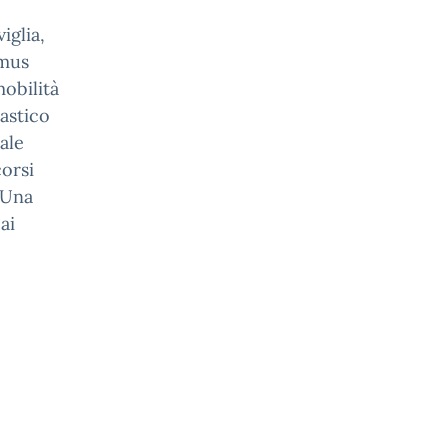
iglia,
smus
mobilità
lastico
ale
corsi
. Una
ai