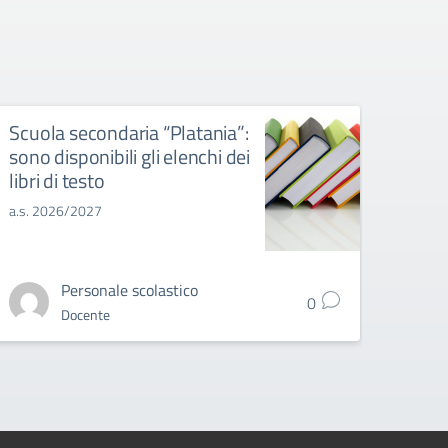
Scuola secondaria “Platania”:
Scuo
sono disponibili gli elenchi dei
“Pita
libri di testo
gli e
a.s. 2026/2027
a.s. 2
Personale scolastico
0
Docente