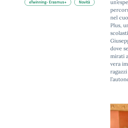
eTwinning- Erasmus+
Novità
un’espe
percors
nel cuo
Plus, u
scolast
Giusepp
dove se
mirati 
vera im
ragazzi
l’auton