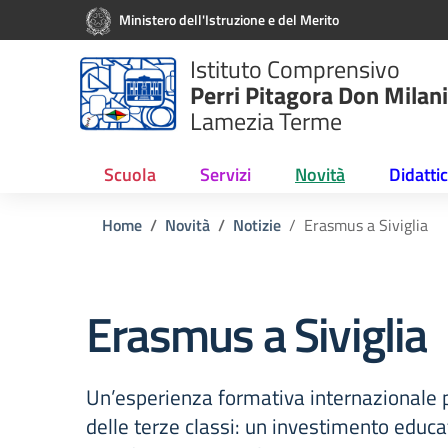
Vai ai contenuti
Vai al menu di navigazione
Vai al footer
Ministero dell'Istruzione e del Merito
Istituto Comprensivo
Perri Pitagora Don Milani
Lamezia Terme
Scuola
Servizi
Novità
Didatti
Home
Novità
Notizie
Erasmus a Siviglia
Erasmus a Siviglia
Un’esperienza formativa internazionale p
delle terze classi: un investimento educ