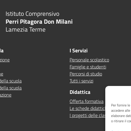
Istituto Comprensivo
Perri Pitagora Don Milani
Lamezia Terme
la
I Servizi
zione
Personale scolastico
Famiglie e studenti
ne
Percorsi di studio
della scuola
Tutti i servizi
della scuola
Didattica
azione
Offerta formativa
Per fornire l
Le schede didattiche
accedere alle
I progetti delle classi
elaborare dat
o ritirare il 