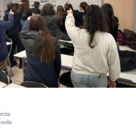
mezia
cuola