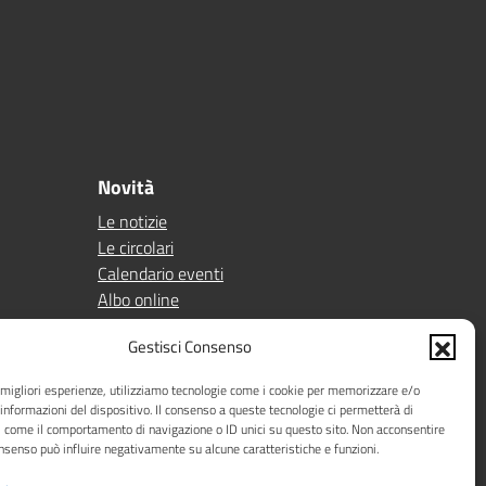
Novità
Le notizie
Le circolari
Calendario eventi
Albo online
Pn 21/27
Gestisci Consenso
Ptof
e migliori esperienze, utilizziamo tecnologie come i cookie per memorizzare e/o
Iscrizioni
 informazioni del dispositivo. Il consenso a queste tecnologie ci permetterà di
Sicurezza
i come il comportamento di navigazione o ID unici su questo sito. Non acconsentire
Contatti
consenso può influire negativamente su alcune caratteristiche e funzioni.