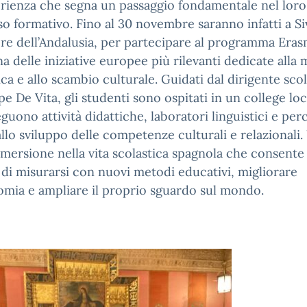
rienza che segna un passaggio fondamentale nel loro
o formativo. Fino al 30 novembre saranno infatti a Siv
re dell’Andalusia, per partecipare al programma Era
na delle iniziative europee più rilevanti dedicate alla 
ica e allo scambio culturale. Guidati dal dirigente sco
e De Vita, gli studenti sono ospitati in un college loc
guono attività didattiche, laboratori linguistici e per
allo sviluppo delle competenze culturali e relazionali
mersione nella vita scolastica spagnola che consente 
 di misurarsi con nuovi metodi educativi, migliorare
omia e ampliare il proprio sguardo sul mondo.