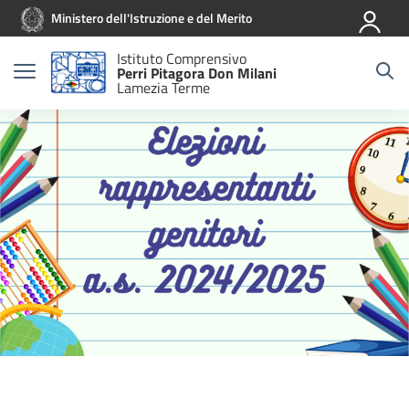
Vai ai contenuti
Vai al menu di navigazione
Vai al footer
Ministero dell'Istruzione e del Merito
Istituto Comprensivo
Perri Pitagora Don Milani
Lamezia Terme