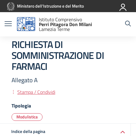
Vai ai contenuti
Vai al menu di navigazione
Vai al footer
Ministero dell'Istruzione e del Merito
Istituto Comprensivo
Perri Pitagora Don Milani
Lamezia Terme
RICHIESTA DI
SOMMINISTRAZIONE DI
FARMACI
Allegato A
Stampa / Condividi
Tipologia
Modulistica
Indice della pagina