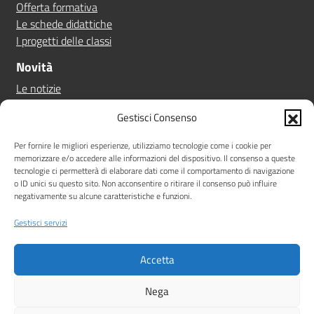
Offerta formativa
Le schede didattiche
I progetti delle classi
Novità
Le notizie
Le circolari
Gestisci Consenso
Calendario eventi
Albo online
Per fornire le migliori esperienze, utilizziamo tecnologie come i cookie per
memorizzare e/o accedere alle informazioni del dispositivo. Il consenso a queste
Pn 21/27
tecnologie ci permetterà di elaborare dati come il comportamento di navigazione
Ptof
o ID unici su questo sito. Non acconsentire o ritirare il consenso può influire
negativamente su alcune caratteristiche e funzioni.
Iscrizioni
Sicurezza
Gestisci servizi
Contatti
Accetta
Amministrazione Trasparente
Albo online
Privacy Policy
Note legali
Dichiarazione di accessibilità
Nega