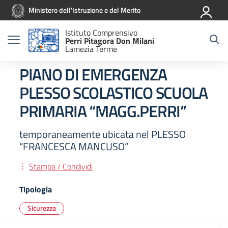
Vai ai contenuti
Vai al menu di navigazione
Vai al footer
Ministero dell'Istruzione e del Merito
Istituto Comprensivo
Perri Pitagora Don Milani
Lamezia Terme
PIANO DI EMERGENZA
PLESSO SCOLASTICO SCUOLA
PRIMARIA “MAGG.PERRI”
temporaneamente ubicata nel PLESSO
“FRANCESCA MANCUSO”
Stampa / Condividi
Tipologia
Sicurezza