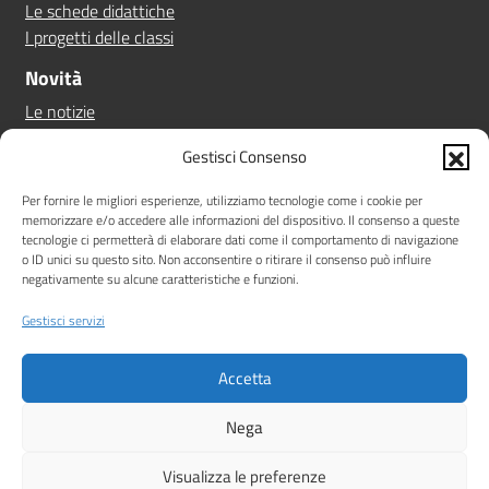
Le schede didattiche
I progetti delle classi
Novità
Le notizie
Le circolari
Gestisci Consenso
Calendario eventi
Albo online
Per fornire le migliori esperienze, utilizziamo tecnologie come i cookie per
memorizzare e/o accedere alle informazioni del dispositivo. Il consenso a queste
Pn 21/27
tecnologie ci permetterà di elaborare dati come il comportamento di navigazione
Ptof
o ID unici su questo sito. Non acconsentire o ritirare il consenso può influire
negativamente su alcune caratteristiche e funzioni.
Iscrizioni
Sicurezza
Gestisci servizi
Contatti
Accetta
Amministrazione Trasparente
Albo online
Privacy Policy
Note legali
Dichiarazione di accessibilità
Nega
Idea e progetto di Designers Italia
Visualizza le preferenze