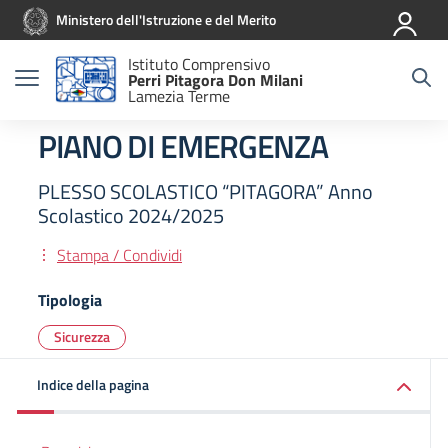
Vai ai contenuti
Vai al menu di navigazione
Vai al footer
Ministero dell'Istruzione e del Merito
Istituto Comprensivo
Perri Pitagora Don Milani
Lamezia Terme
PIANO DI EMERGENZA
PLESSO SCOLASTICO “PITAGORA” Anno
Scolastico 2024/2025
Stampa / Condividi
Tipologia
Sicurezza
Indice della pagina