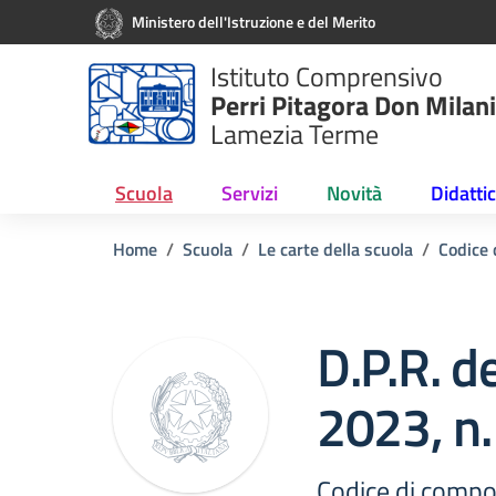
Vai ai contenuti
Vai al menu di navigazione
Vai al footer
Ministero dell'Istruzione e del Merito
Istituto Comprensivo
Perri Pitagora Don Milani
Lamezia Terme
Scuola
Servizi
Novità
Didatti
Home
Scuola
Le carte della scuola
Codice 
D.P.R. d
2023, n.
Codice di compo