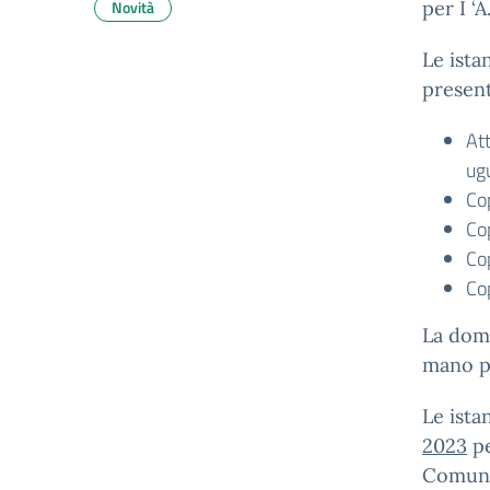
Novità
per I ‘
Le ista
present
Att
ug
Co
Cop
Cop
Cop
La doma
mano pr
Le ista
2023
pe
Comun