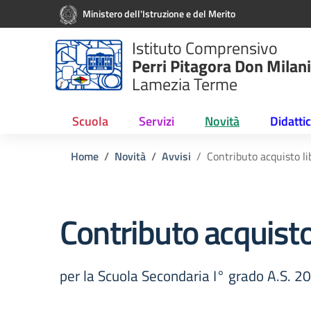
Vai ai contenuti
Vai al menu di navigazione
Vai al footer
Ministero dell'Istruzione e del Merito
Istituto Comprensivo
Perri Pitagora Don Milani
Lamezia Terme
Scuola
Servizi
Novità
Didatti
Home
Novità
Avvisi
Contributo acquisto lib
Contributo acquisto 
per la Scuola Secondaria I° grado A.S. 