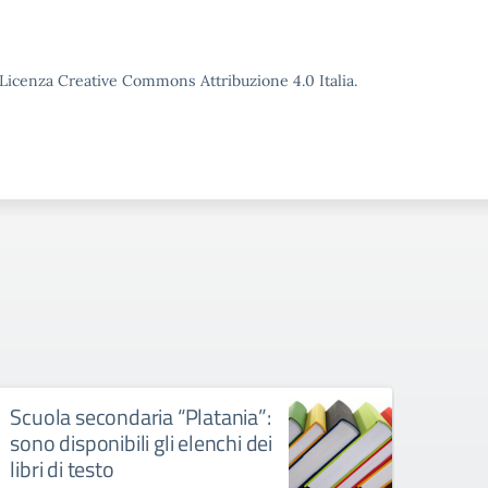
o Licenza Creative Commons Attribuzione 4.0 Italia.
Scuola secondaria “Platania”:
Scuo
sono disponibili gli elenchi dei
“Pita
libri di testo
gli e