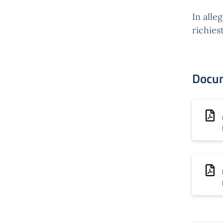
In alle
richies
Docu