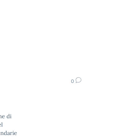
0
ne di
el
ondarie