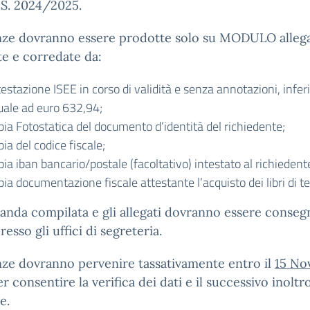
A.S. 2024/2025.
nze dovranno essere prodotte solo su MODULO allega
e e corredate da:
estazione ISEE in corso di validità e senza annotazioni, infer
uale ad euro 632,94;
pia Fotostatica del documento d’identità del richiedente;
ia del codice fiscale;
ia iban bancario/postale (facoltativo) intestato al richiedent
ia documentazione fiscale attestante l’acquisto dei libri di t
nda compilata e gli allegati dovranno essere conseg
esso gli uffici di segreteria.
nze dovranno pervenire tassativamente entro il
15 No
r consentire la verifica dei dati e il successivo inoltro
e.