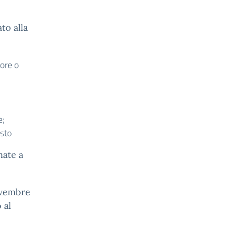
to alla
iore o
e;
esto
nate a
vembre
 al