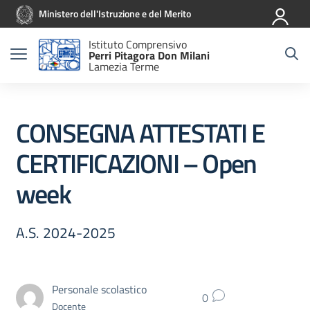
Vai ai contenuti
Vai al menu di navigazione
Vai al footer
Ministero dell'Istruzione e del Merito
Istituto Comprensivo
Perri Pitagora Don Milani
Lamezia Terme
CONSEGNA ATTESTATI E
CERTIFICAZIONI – Open
week
A.S. 2024-2025
Personale scolastico
0
Docente