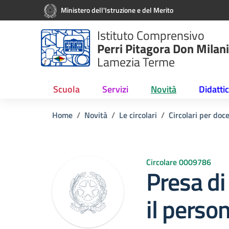
Vai ai contenuti
Vai al menu di navigazione
Vai al footer
Ministero dell'Istruzione e del Merito
Istituto Comprensivo
Perri Pitagora Don Milani
Lamezia Terme
Scuola
Servizi
Novità
Didatti
Home
Novità
Le circolari
Circolari per doc
Circolare 0009786
Presa di 
il person