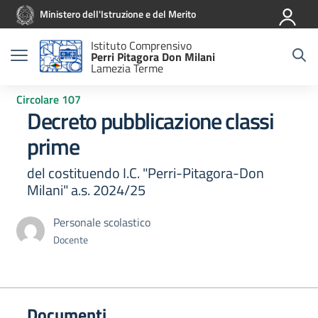
Vai ai contenuti
Vai al menu di navigazione
Vai al footer
Ministero dell'Istruzione e del Merito
Istituto Comprensivo
Perri Pitagora Don Milani
Lamezia Terme
Circolare 107
Decreto pubblicazione classi
prime
del costituendo I.C. "Perri-Pitagora-Don
Milani" a.s. 2024/25
Personale scolastico
Docente
Documenti