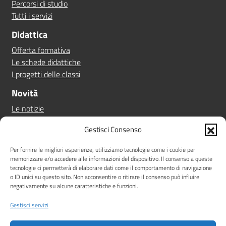
Percorsi di studio
Tutti i servizi
Didattica
Offerta formativa
Le schede didattiche
I progetti delle classi
Novità
Le notizie
Le circolari
Gestisci Consenso
Calendario eventi
Albo online
Per fornire le migliori esperienze, utilizziamo tecnologie come i cookie per
memorizzare e/o accedere alle informazioni del dispositivo. Il consenso a queste
Pn 21/27
tecnologie ci permetterà di elaborare dati come il comportamento di navigazione
Ptof
o ID unici su questo sito. Non acconsentire o ritirare il consenso può influire
negativamente su alcune caratteristiche e funzioni.
Iscrizioni
Sicurezza
Gestisci servizi
Contatti