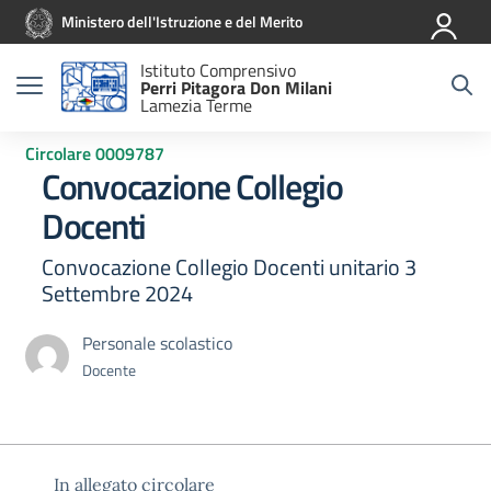
Vai ai contenuti
Vai al menu di navigazione
Vai al footer
Ministero dell'Istruzione e del Merito
Istituto Comprensivo
Perri Pitagora Don Milani
Lamezia Terme
Circolare 0009787
Convocazione Collegio
Docenti
Convocazione Collegio Docenti unitario 3
Settembre 2024
Personale scolastico
Docente
In allegato circolare