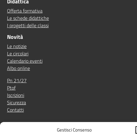
Didattica
Offerta formativa
Le schede didattiche
I progetti delle classi
Novità
Le notizie
Le circolari
Calendario eventi
Albo online
Pn 21/27
Ptof
Iscrizioni
Sicurezza
Contatti
Amministrazione Trasparente
Albo online
Privacy Policy
Gestisci Consenso
Note legali
Dichiarazione di accessibilità