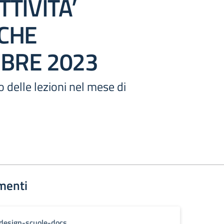
TTIVITA’
ICHE
BRE 2023
o delle lezioni nel mese di
3
menti
design-scuole-docs