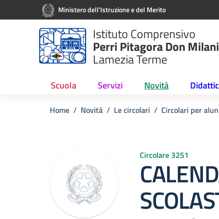
Vai ai contenuti
Vai al menu di navigazione
Vai al footer
Ministero dell'Istruzione e del Merito
Istituto Comprensivo
Perri Pitagora Don Milani
Lamezia Terme
Scuola
Servizi
Novità
Didatti
Home
Novità
Le circolari
Circolari per alun
Circolare 3251
CALEND
SCOLAS