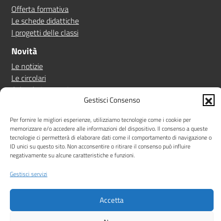
Offerta formativa
Le schede didattiche
I progetti delle classi
Novità
Le notizie
Le circolari
Calendario eventi
Gestisci Consenso
Albo online
Per fornire le migliori esperienze, utilizziamo tecnologie come i cookie per
Pn 21/27
memorizzare e/o accedere alle informazioni del dispositivo. Il consenso a queste
Ptof
tecnologie ci permetterà di elaborare dati come il comportamento di navigazione o
Iscrizioni
ID unici su questo sito. Non acconsentire o ritirare il consenso può influire
negativamente su alcune caratteristiche e funzioni.
Sicurezza
Contatti
Gestisci servizi
Amministrazione Trasparente
Albo online
Privacy Policy
Accetta
Note legali
Dichiarazione di accessibilità