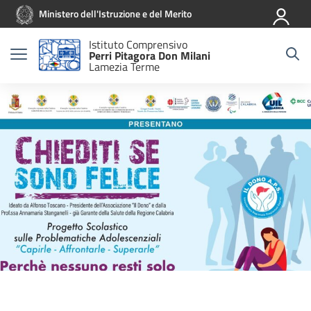
Vai ai contenuti
Vai al menu di navigazione
Vai al footer
Ministero dell'Istruzione e del Merito
Istituto Comprensivo
Perri Pitagora Don Milani
Lamezia Terme