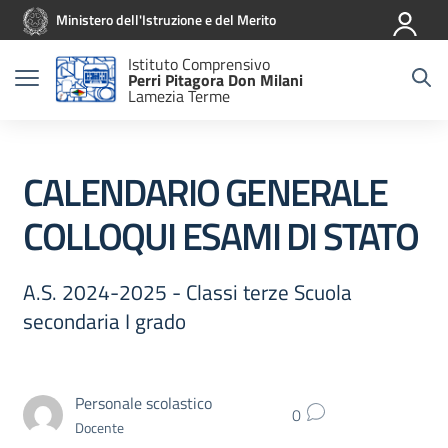
Vai ai contenuti
Vai al menu di navigazione
Vai al footer
Ministero dell'Istruzione e del Merito
Istituto Comprensivo
Perri Pitagora Don Milani
Lamezia Terme
CALENDARIO GENERALE
COLLOQUI ESAMI DI STATO
A.S. 2024-2025 - Classi terze Scuola
secondaria I grado
Personale scolastico
0
Docente