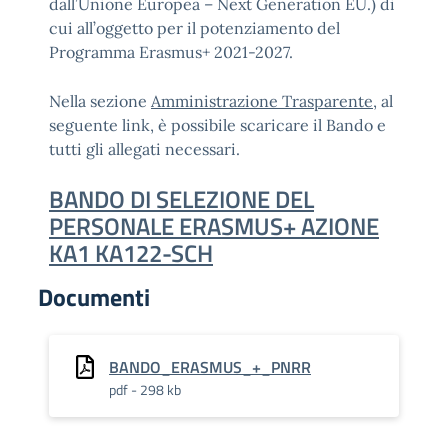
dall’Unione Europea – Next Generation EU.) di
cui all’oggetto per il potenziamento del
Programma Erasmus+ 2021-2027.
Nella sezione
Amministrazione Trasparente,
al
seguente link, è possibile scaricare il Bando e
tutti gli allegati necessari.
BANDO DI SELEZIONE DEL
PERSONALE ERASMUS+ AZIONE
KA1 KA122-SCH
Documenti
BANDO_ERASMUS_+_PNRR
pdf - 298 kb