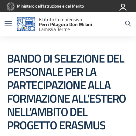
Vai ai contenuti
Vai al menu di navigazione
Vai al footer
Ministero dell'Istruzione e del Merito
Istituto Comprensivo
Perri Pitagora Don Milani
Lamezia Terme
BANDO DI SELEZIONE DEL
PERSONALE PER LA
PARTECIPAZIONE ALLA
FORMAZIONE ALL’ESTERO
NELL’AMBITO DEL
PROGETTO ERASMUS