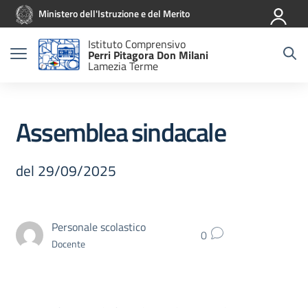
Vai ai contenuti
Vai al menu di navigazione
Vai al footer
Ministero dell'Istruzione e del Merito
Istituto Comprensivo
Perri Pitagora Don Milani
Lamezia Terme
Assemblea sindacale
del 29/09/2025
Personale scolastico
0
Docente