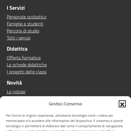
I Servizi
Personale scolastico
Famiglie e studenti
Percorsi di studio
Tutti i servizi
Didattica
Offerta formativa
Le schede didattiche
I progetti delle classi
Novità
Le notizie
Le circolari
Gestisci Consenso
Calendario eventi
Albo online
Per fornire le migliori esperienze, utilizziamo tecnologie come i cookie per
memorizzare e/o accedere alle informazioni del dispositivo. Il consenso a queste
Pn 21/27
tecnologie ci permetterà di elaborare dati come il comportamento di navigazione