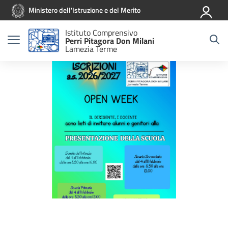
Vai ai contenuti
Vai al menu di navigazione
Vai al footer
Ministero dell'Istruzione e del Merito
Istituto Comprensivo
Perri Pitagora Don Milani
Lamezia Terme