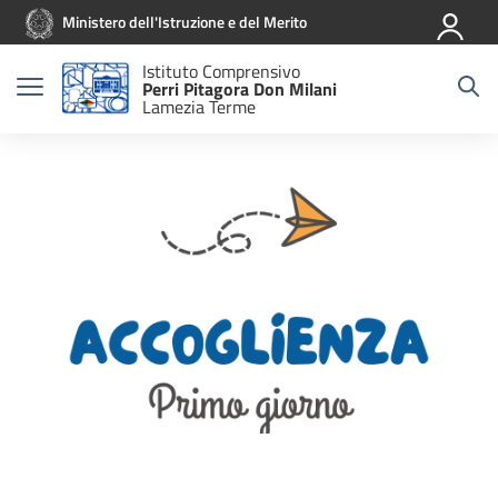
Vai ai contenuti
Vai al menu di navigazione
Vai al footer
Ministero dell'Istruzione e del Merito
Istituto Comprensivo
Perri Pitagora Don Milani
Lamezia Terme