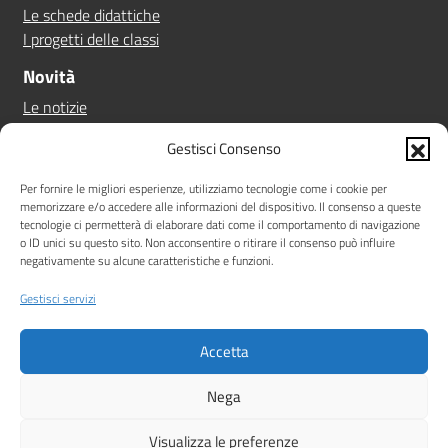
Le schede didattiche
I progetti delle classi
Novità
Le notizie
Le circolari
Gestisci Consenso
Calendario eventi
Albo online
Per fornire le migliori esperienze, utilizziamo tecnologie come i cookie per
memorizzare e/o accedere alle informazioni del dispositivo. Il consenso a queste
Pn 21/27
tecnologie ci permetterà di elaborare dati come il comportamento di navigazione
Ptof
o ID unici su questo sito. Non acconsentire o ritirare il consenso può influire
negativamente su alcune caratteristiche e funzioni.
Iscrizioni
Sicurezza
Gestisci servizi
Contatti
Accetta
Amministrazione Trasparente
Albo online
Privacy Policy
Note legali
Dichiarazione di accessibilità
Nega
Idea e progetto di Designers Italia
Visualizza le preferenze